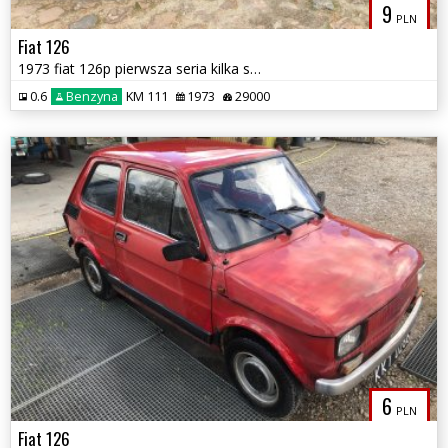
9
PLN
Fiat 126
1973 fiat 126p pierwsza seria kilka sztuk do sprzedana
0.6
Benzyna
KM 111
1973
29000
6
PLN
Fiat 126