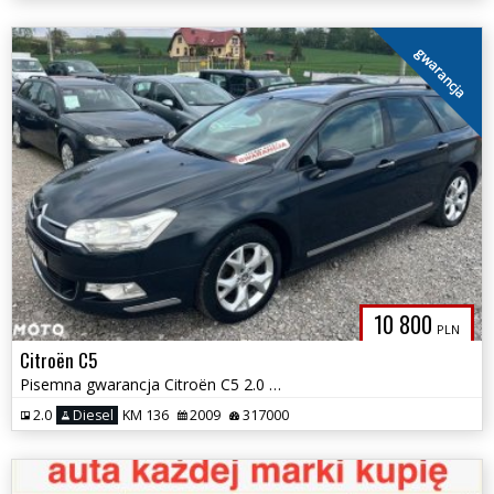
gwarancja
10 800
PLN
Citroën C5
Pisemna gwarancja Citroën C5 2.0 HDi Exclusive Equilibre Navi
2.0
Diesel
KM 136
2009
317000