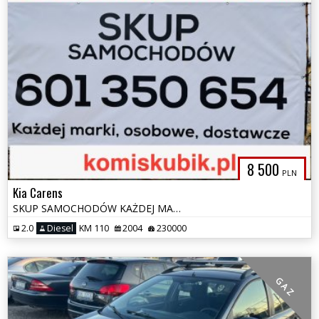
8 500
PLN
Kia Carens
SKUP SAMOCHODÓW KAŻDEJ MARKI
2.0
Diesel
KM 110
2004
230000
G A Z