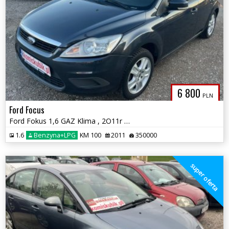
6 800
PLN
Ford Focus
Ford Fokus 1,6 GAZ Klima , 2O11r możliwa zamiana
1.6
Benzyna+LPG
KM 100
2011
350000
super oferta