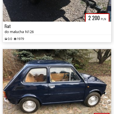
2 200
PLN
Fiat
do malucha N126
0.0
1979