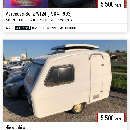
5 500
PLN
Mercedes-Benz W124 (1984-1993)
MERCEDES 124 2,5 DIESEL sedan silnik bardzo dobry
2.5
Diesel
KM 222
1991
300000
5 500
PLN
Niewiadów