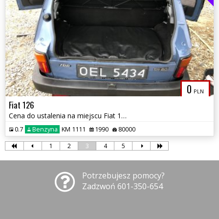
0
PLN
Fiat 126
Cena do ustalenia na miejscu Fiat 126 BIS 703 mozliwa zamiana
0.7
Benzyna
KM 1111
1990
80000
1
2
3
4
5
Potrzebujesz pomocy?
Zadzwoń 601-350-654