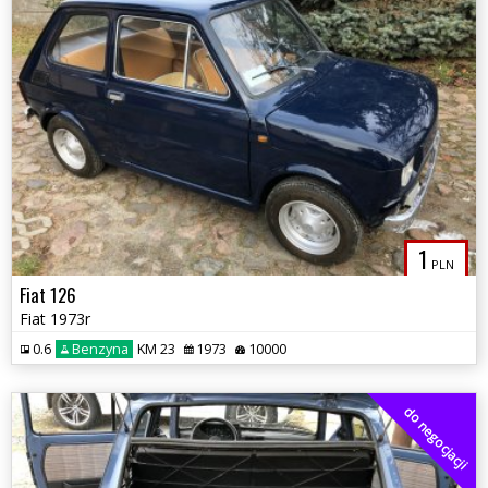
1
PLN
Fiat 126
Fiat 1973r
0.6
Benzyna
KM 23
1973
10000
do negocjacji