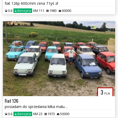
fiat 126p 600cmm cena 7 tyś zł
0.6
Benzyna
KM 111
1983
60000
3
PLN
Fiat 126
posiadam do sprzedania kilka maluszków
0.6
Benzyna
KM 23
1973
50000