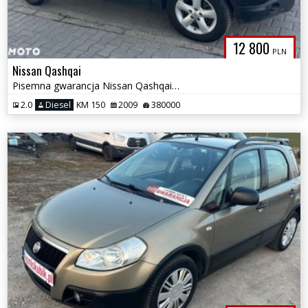
12 800
PLN
Nissan Qashqai
Pisemna gwarancja Nissan Qashqai 2.0 dCi Visia
2.0
Diesel
KM 150
2009
380000