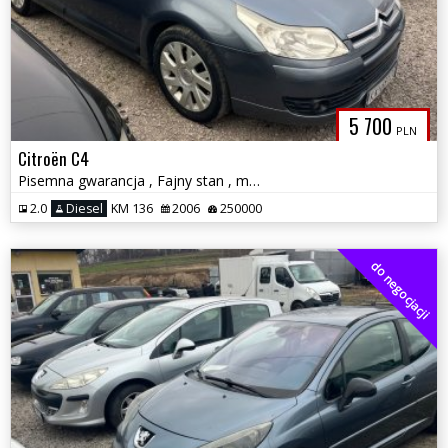
5 700
PLN
Citroën C4
Pisemna gwarancja , Fajny stan , możliwa zamiana
2.0
Diesel
KM 136
2006
250000
do negocjacji