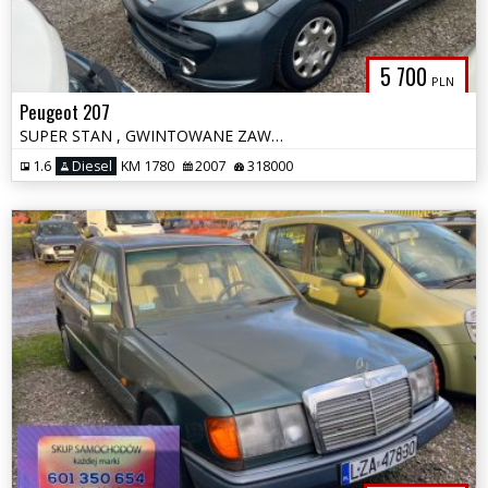
5 700
PLN
Peugeot 207
SUPER STAN , GWINTOWANE ZAWIESZENIE , ZWIĘKSZONA MOC SILNIKA
1.6
Diesel
KM 1780
2007
318000