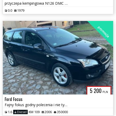
przyczepa kempingowa N126 DMC 400KG 1979r
0.0
1979
promocja
5 200
PLN
Ford Focus
Fajny fokus godny polecenia i nie tylko Fokus ,
1.6
Diesel
KM 109
2006
350000