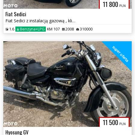
11 800
PLN
Fiat Sedici
Fiat Sedici z instalacją gazową , klimatyzacja
1.6
Benzyna+LPG
KM 107
2008
310000
super oferta
11 500
PLN
Hyosung GV