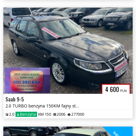
4 600
PLN
Saab 9-5
2.0 TURBO benzyna 150KM fajny stan możliwa zamiana
2.0
Benzyna
KM 150
2006
277000