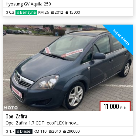
Hyosung GV Aquila 250
0.3
Benzyna
KM 26
2012
15000
super oferta
11 000
PLN
Opel Zafira
Opel Zafira 1.7 CDTI ecoFLEX Innovation 110 Pisemna gwarancja
1.7
Diesel
KM 110
2010
290000