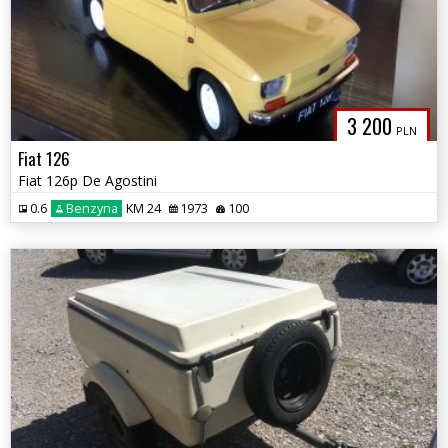
3 200
PLN
Fiat 126
Fiat 126p De Agostini
0.6
Benzyna
KM 24
1973
100