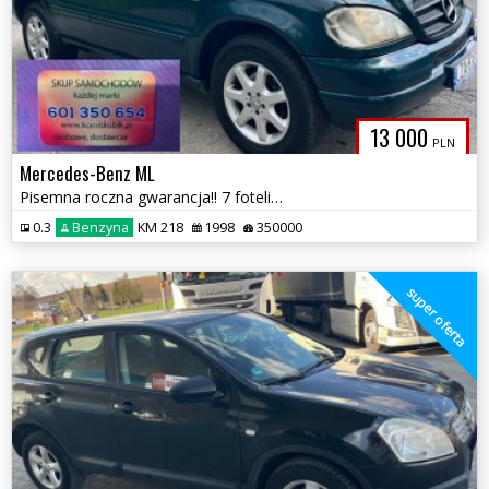
13 000
PLN
Mercedes-Benz ML
Pisemna roczna gwarancja!! 7 foteli ,NAPĘDY 4X4 możliwa zamiana
0.3
Benzyna
KM 218
1998
350000
super oferta