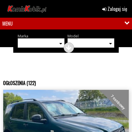
Zaloguj się
MENU
Marka
Model
OGŁOSZENIA (122)
7 osobowy