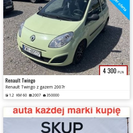
super oferta
4 300
PLN
Renault Twingo
Renault Twingo z gazem 2007r
1.2
KM 60
2007
350000