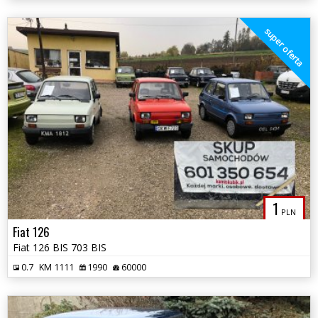
super oferta
1
PLN
Fiat 126
Fiat 126 BIS 703 BIS
0.7
KM 1111
1990
60000