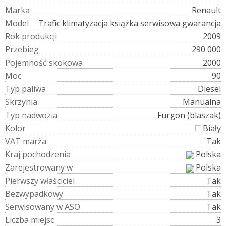
M
a
r
k
a
Renault
M
o
d
e
l
Trafic klimatyzacja książka serwisowa gwarancja
R
o
k
p
r
o
d
u
k
c
j
i
2009
P
r
z
e
b
i
e
g
290 000
P
o
j
e
m
n
o
ś
ć
s
k
o
k
o
w
a
2000
M
o
c
90
T
y
p
p
a
l
i
w
a
Diesel
S
k
r
z
y
n
i
a
Manualna
T
y
p
n
a
d
w
o
z
i
a
Furgon (blaszak)
K
o
l
o
r
Biały
V
A
T
m
a
r
ż
a
Tak
K
r
a
j
p
o
c
h
o
d
z
e
n
i
a
Polska
Z
a
r
e
j
e
s
t
r
o
w
a
n
y
w
Polska
P
i
e
r
w
s
z
y
w
ł
a
ś
c
i
c
i
e
l
Tak
B
e
z
w
y
p
a
d
k
o
w
y
Tak
S
e
r
w
i
s
o
w
a
n
y
w
A
S
O
Tak
L
i
c
z
b
a
m
i
e
j
s
c
3