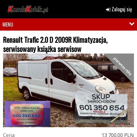
Zaloguj się
MENU
Renault Trafic 2.0 D 2009R Klimatyzacja,
serwisowany książka serwisow
pierwsza ręka
C
e
n
a
13 700.00 PLN