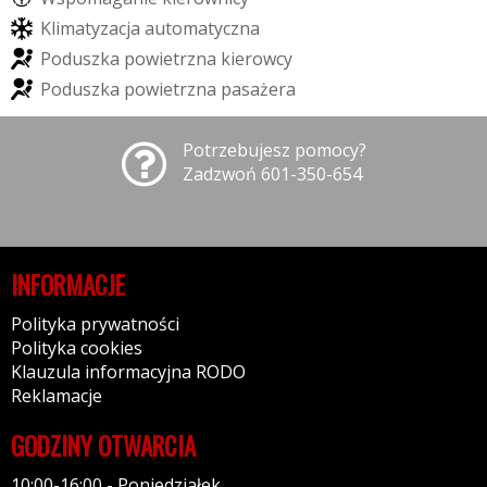
K
l
i
m
a
t
y
z
a
c
j
a
a
u
t
o
m
a
t
y
c
z
n
a
P
o
d
u
s
z
k
a
p
o
w
i
e
t
r
z
n
a
k
i
e
r
o
w
c
y
P
o
d
u
s
z
k
a
p
o
w
i
e
t
r
z
n
a
p
a
s
a
ż
e
r
a
Potrzebujesz pomocy?
Zadzwoń 601-350-654
INFORMACJE
Polityka prywatności
Polityka cookies
Klauzula informacyjna RODO
Reklamacje
GODZINY OTWARCIA
10:00-16:00 - Poniedziałek