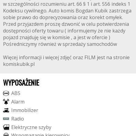
w szczególności rozumieniu art. 66 § 1 i art. 556 indeks 1
Kodeksu cywilnego. Auto komis Bogdan Kubik zastrzega
sobie prawo do doprecyzowania oraz korekt omyłek.
Przed przyjazdem proszę dzwonić w celu potwierdzenia
dostępności oferty towaru ( informujemy że nie każdy
pojazd znajduję się w komisie , a jest w ofercie )
Pośredniczymy również w sprzedaży samochodów
Więcej informacji i więcej zdjęć oraz FILM jest na stronie
komiskubik.pl
WYPOSAŻENIE
A
B
S
A
l
a
r
m
I
m
m
o
b
i
l
i
z
e
r
R
a
d
i
o
E
l
e
k
t
r
y
c
z
n
e
s
z
y
b
y
W
s
p
o
m
a
g
a
n
i
e
k
i
e
r
o
w
n
i
c
y