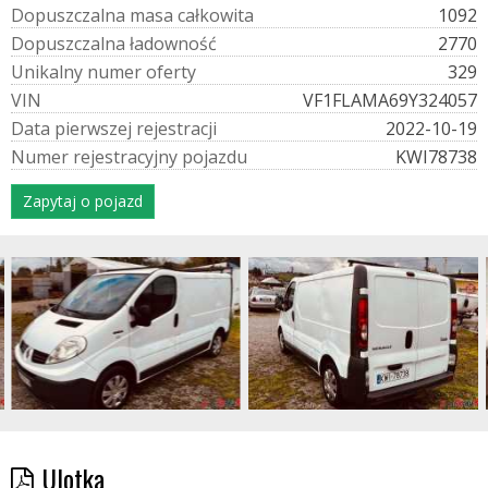
D
o
p
u
s
z
c
z
a
l
n
a
m
a
s
a
c
a
ł
k
o
w
i
t
a
1092
D
o
p
u
s
z
c
z
a
l
n
a
ł
a
d
o
w
n
o
ś
ć
2770
U
n
i
k
a
l
n
y
n
u
m
e
r
o
f
e
r
t
y
329
V
I
N
VF1FLAMA69Y324057
D
a
t
a
p
i
e
r
w
s
z
e
j
r
e
j
e
s
t
r
a
c
j
i
2022-10-19
N
u
m
e
r
r
e
j
e
s
t
r
a
c
y
j
n
y
p
o
j
a
z
d
u
KWI78738
Zapytaj o pojazd
Ulotka