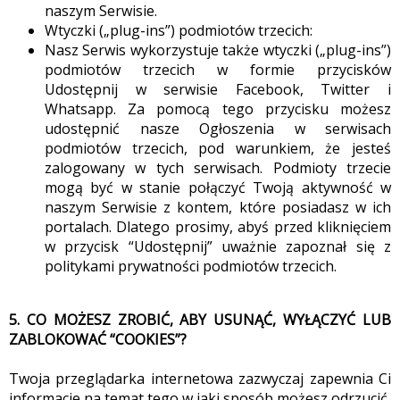
naszym Serwisie.
Wtyczki („plug-ins”) podmiotów trzecich:
Nasz Serwis wykorzystuje także wtyczki („plug-ins”)
podmiotów trzecich w formie przycisków
Udostępnij w serwisie Facebook, Twitter i
Whatsapp. Za pomocą tego przycisku możesz
udostępnić nasze Ogłoszenia w serwisach
podmiotów trzecich, pod warunkiem, że jesteś
zalogowany w tych serwisach. Podmioty trzecie
mogą być w stanie połączyć Twoją aktywność w
naszym Serwisie z kontem, które posiadasz w ich
portalach. Dlatego prosimy, abyś przed kliknięciem
w przycisk “Udostępnij” uważnie zapoznał się z
politykami prywatności podmiotów trzecich.
5. CO MOŻESZ ZROBIĆ, ABY USUNĄĆ, WYŁĄCZYĆ LUB
ZABLOKOWAĆ “COOKIES”?
Twoja przeglądarka internetowa zazwyczaj zapewnia Ci
informacje na temat tego w jaki sposób możesz odrzucić,