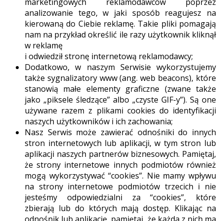
marketingowych reklamodawców poprzez
analizowanie tego, w jaki sposób reagujesz na
kierowaną do Ciebie reklamę. Takie pliki pomagają
nam na przykład określić ile razy użytkownik kliknął
w reklamę
i odwiedził stronę internetową reklamodawcy;
Dodatkowo, w naszym Serwisie wykorzystujemy
także sygnalizatory www (ang. web beacons), które
stanowią małe elementy graficzne (zwane także
jako „piksele śledzące” albo „czyste GIF-y”). Są one
używane razem z plikami cookies do identyfikacji
naszych użytkowników i ich zachowania;
Nasz Serwis może zawierać odnośniki do innych
stron internetowych lub aplikacji, w tym stron lub
aplikacji naszych partnerów biznesowych. Pamiętaj,
że strony internetowe innych podmiotów również
mogą wykorzystywać “cookies”. Nie mamy wpływu
na strony internetowe podmiotów trzecich i nie
jesteśmy odpowiedzialni za “cookies”, które
zbierają lub do których mają dostęp. Klikając na
odnośnik lub aplikację, pamiętaj, że każda z nich ma