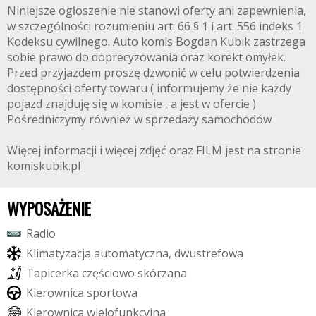
Niniejsze ogłoszenie nie stanowi oferty ani zapewnienia,
w szczególności rozumieniu art. 66 § 1 i art. 556 indeks 1
Kodeksu cywilnego. Auto komis Bogdan Kubik zastrzega
sobie prawo do doprecyzowania oraz korekt omyłek.
Przed przyjazdem proszę dzwonić w celu potwierdzenia
dostępności oferty towaru ( informujemy że nie każdy
pojazd znajduję się w komisie , a jest w ofercie )
Pośredniczymy również w sprzedaży samochodów
Więcej informacji i więcej zdjęć oraz FILM jest na stronie
komiskubik.pl
WYPOSAŻENIE
R
a
d
i
o
K
l
i
m
a
t
y
z
a
c
j
a
a
u
t
o
m
a
t
y
c
z
n
a
,
d
w
u
s
t
r
e
f
o
w
a
T
a
p
i
c
e
r
k
a
c
z
ę
ś
c
i
o
w
o
s
k
ó
r
z
a
n
a
K
i
e
r
o
w
n
i
c
a
s
p
o
r
t
o
w
a
K
i
e
r
o
w
n
i
c
a
w
i
e
l
o
f
u
n
k
c
y
j
n
a