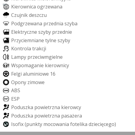
K
i
e
r
o
w
n
i
c
a
o
g
r
z
e
w
a
n
a
C
z
u
j
n
i
k
d
e
s
z
c
z
u
P
o
d
g
r
z
e
w
a
n
a
p
r
z
e
d
n
i
a
s
z
y
b
a
E
l
e
k
t
r
y
c
z
n
e
s
z
y
b
y
p
r
z
e
d
n
i
e
P
r
z
y
c
i
e
m
n
i
a
n
e
t
y
l
n
e
s
z
y
b
y
K
o
n
t
r
o
l
a
t
r
a
k
c
j
i
L
a
m
p
y
p
r
z
e
c
i
w
m
g
i
e
l
n
e
W
s
p
o
m
a
g
a
n
i
e
k
i
e
r
o
w
n
i
c
y
F
e
l
g
i
a
l
u
m
i
n
i
o
w
e
1
6
O
p
o
n
y
z
i
m
o
w
e
A
B
S
E
S
P
P
o
d
u
s
z
k
a
p
o
w
i
e
t
r
z
n
a
k
i
e
r
o
w
c
y
P
o
d
u
s
z
k
a
p
o
w
i
e
t
r
z
n
a
p
a
s
a
ż
e
r
a
I
s
o
f
i
x
(
p
u
n
k
t
y
m
o
c
o
w
a
n
i
a
f
o
t
e
l
i
k
a
d
z
i
e
c
i
ę
c
e
g
o
)