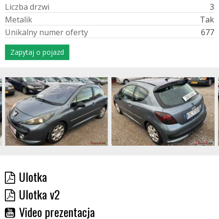
L
i
c
z
b
a
d
r
z
w
i
3
M
e
t
a
l
i
k
Tak
U
n
i
k
a
l
n
y
n
u
m
e
r
o
f
e
r
t
y
677
Zapytaj o pojazd
Ulotka
Ulotka v2
Video prezentacja