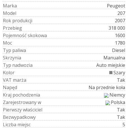
M
a
r
k
a
Peugeot
M
o
d
e
l
207
R
o
k
p
r
o
d
u
k
c
j
i
2007
P
r
z
e
b
i
e
g
318 000
P
o
j
e
m
n
o
ś
ć
s
k
o
k
o
w
a
1600
M
o
c
1780
T
y
p
p
a
l
i
w
a
Diesel
S
k
r
z
y
n
i
a
Manualna
T
y
p
n
a
d
w
o
z
i
a
Auto miejskie
K
o
l
o
r
Szary
V
A
T
m
a
r
ż
a
Tak
N
a
p
ę
d
Na przednie koła
K
r
a
j
p
o
c
h
o
d
z
e
n
i
a
Niemcy
Z
a
r
e
j
e
s
t
r
o
w
a
n
y
w
Polska
P
i
e
r
w
s
z
y
w
ł
a
ś
c
i
c
i
e
l
Tak
B
e
z
w
y
p
a
d
k
o
w
y
Tak
L
i
c
z
b
a
m
i
e
j
s
c
5