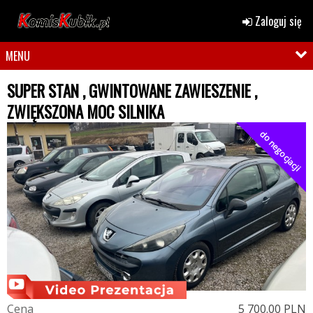
Zaloguj się
MENU
SUPER STAN , GWINTOWANE ZAWIESZENIE ,
ZWIĘKSZONA MOC SILNIKA
do negocjacji
C
e
n
a
5 700.00 PLN