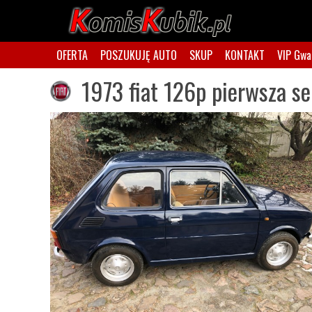
OFERTA
POSZUKUJĘ AUTO
SKUP
KONTAKT
VIP Gwa
1973 fiat 126p pierwsza se