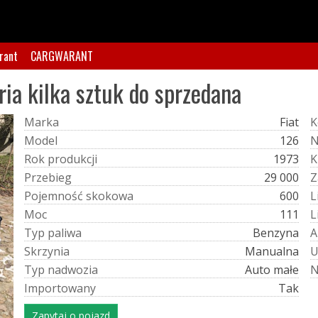
rant
CARGWARANT
ria kilka sztuk do sprzedana
M
a
r
k
a
Fiat
K
M
o
d
e
l
126
R
o
k
p
r
o
d
u
k
c
j
i
1973
K
P
r
z
e
b
i
e
g
29 000
Z
P
o
j
e
m
n
o
ś
ć
s
k
o
k
o
w
a
600
L
M
o
c
111
L
T
y
p
p
a
l
i
w
a
Benzyna
A
S
k
r
z
y
n
i
a
Manualna
T
y
p
n
a
d
w
o
z
i
a
Auto małe
I
m
p
o
r
t
o
w
a
n
y
Tak
Zapytaj o pojazd