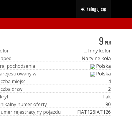
Zaloguj się
9
PLN
o
l
o
r
Inny kolor
N
a
p
ę
d
Na tylne koła
r
a
j
p
o
c
h
o
d
z
e
n
i
a
Polska
a
r
e
j
e
s
t
r
o
w
a
n
y
w
Polska
i
c
z
b
a
m
i
e
j
s
c
4
i
c
z
b
a
d
r
z
w
i
2
k
r
y
l
Tak
U
n
i
k
a
l
n
y
n
u
m
e
r
o
f
e
r
t
y
90
N
u
m
e
r
r
e
j
e
s
t
r
a
c
y
j
n
y
p
o
j
a
z
d
u
FIAT126IAT126