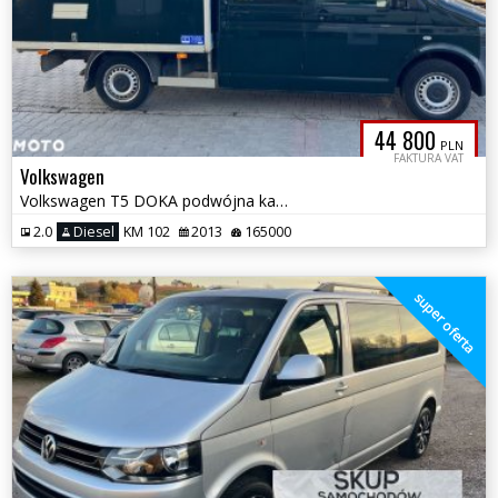
44 800
PLN
FAKTURA VAT
Volkswagen
Volkswagen T5 DOKA podwójna kabina brygadówka salon Polska klimatyzacj
2.0
Diesel
KM 102
2013
165000
super oferta