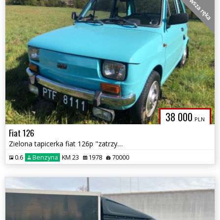
pierwsza ręka
38 000
PLN
Fiat 126
Zielona tapicerka fiat 126p "zatrzymany w latach 70-80 tych "
0.6
Benzyna
KM 23
1978
70000