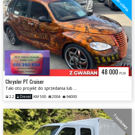
super oferta
48 000
PLN
Chrysler PT Cruiser
Taki oto projekt do sprzedania lub do zamiany . zamiana
2.2
Diesel
KM 500
2004
94000
7 osobowy