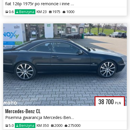
fiat 126p 1975r po remoncie i inne w ofercie
0.6
Benzyna
KM 23
1975
1000
38 700
PLN
Mercedes-Benz CL
Pisemna gwarancja Mercedes-Benz CL 500
5.0
Benzyna
KM 350
2000
275000