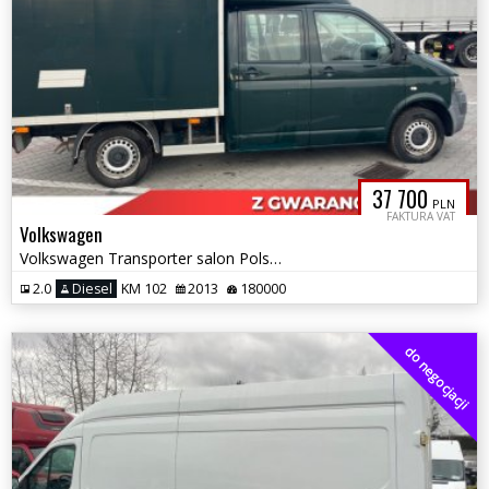
37 700
PLN
FAKTURA VAT
Volkswagen
Volkswagen Transporter salon Polska doka 6 osób skrzynia , kontener
2.0
Diesel
KM 102
2013
180000
do negocjacji