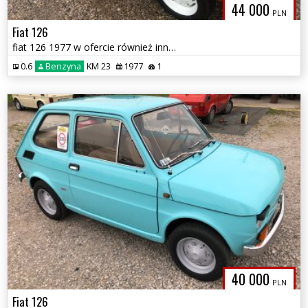
44 000
PLN
Fiat 126
fiat 126 1977 w ofercie również inne możliwa zamiana
0.6
Benzyna
KM 23
1977
1
40 000
PLN
Fiat 126