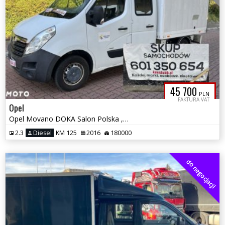
45 700
PLN
FAKTURA VAT
Opel
Opel Movano DOKA Salon Polska ,7 osób super stan możliwa zamiana raty
2.3
Diesel
KM 125
2016
180000
do negocjacji