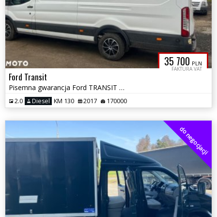
35 700
PLN
FAKTURA VAT
Ford Transit
Pisemna gwarancja Ford TRANSIT MAX Blaszak możliwa zamiana
2.0
Diesel
KM 130
2017
170000
do negocjacji