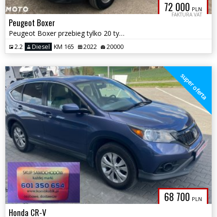
72 000
PLN
FAKTURA VAT
Peugeot Boxer
Peugeot Boxer przebieg tylko 20 tys kilometrów
2.2
Diesel
KM 165
2022
20000
super oferta
68 700
PLN
Honda CR-V