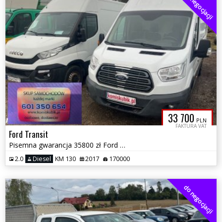
do negocjacji
33 700
PLN
FAKTURA VAT
Ford Transit
Pisemna gwarancja 35800 zł Ford Transit MAX blaszak moż. zamiana
2.0
Diesel
KM 130
2017
170000
do negocjacji