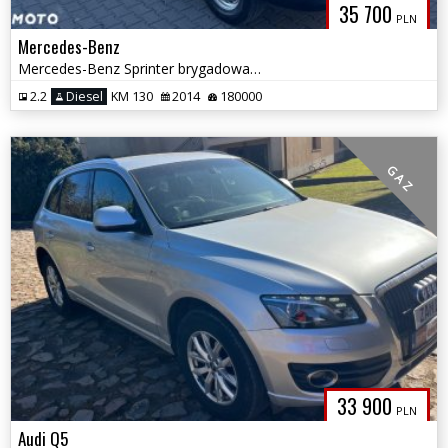
35 700
PLN
Mercedes-Benz
Mercedes-Benz Sprinter brygadowa kamper blaszak
2.2
Diesel
KM 130
2014
180000
G A Z
33 900
PLN
Audi Q5