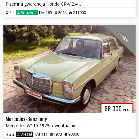
Pisemna gwarancja Honda CR-V 2.4 benzyna 4×4
2.4
Benzyna
KM 185
2014
211000
unikat
68 000
PLN
Mercedes-Benz Inny
Mercedes W115 1973r ewentualnie zamienię mam również W114
2.2
Diesel
KM 111
1973
90000