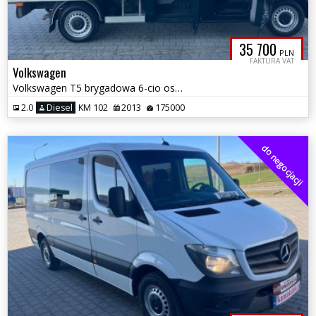
35 700
PLN
FAKTURA VAT
Volkswagen
Volkswagen T5 brygadowa 6-cio osobowa możliwa zamiana
2.0
Diesel
KM 102
2013
175000
do negocjacji