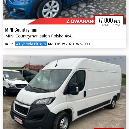
77 000
PLN
FAKTURA VAT
MINI Countryman
MINI Countryman salon Polska 4x4 możliwa zamiana
1.5
Hybryda Plug-in
KM 136
2020
62000