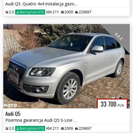
Audi Q5. Quatro 4x4 instalacja gazowa możliwa zamiana
2.0
Benzyna+LPG
KM 211
2009
229697
G A Z
33 700
PLN
Audi Q5
Pisemna gwarancja Audi Q5 S-Line z instalacją gazową
2.0
Benzyna+LPG
KM 211
2009
229697