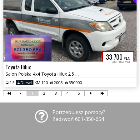
33 700
PLN
FAKTURA VAT
Toyota Hilux
Salon Polska 4x4 Toyota Hilux 2.5 D-4D
2.5
Diesel
KM 120
2008
350000
1
2
3
4
5
Potrzebujesz pomocy?
Zadzwoń 601-350-654