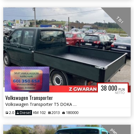
T D I
38 000
PLN
NETTO
Volkswagen Transporter
Volkswagen Transporter T5 DOKA skrzynia plandeka paka salon Polska
2.0
Diesel
KM 102
2013
180000