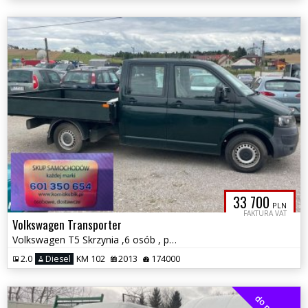
33 700
PLN
FAKTURA VAT
Volkswagen Transporter
Volkswagen T5 Skrzynia ,6 osób , paka , rama , kontener
2.0
Diesel
KM 102
2013
174000