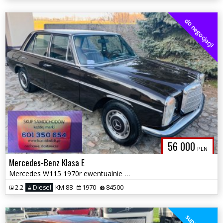
do negocjacji
56 000
PLN
Mercedes-Benz Klasa E
Mercedes W115 1970r ewentualnie przyjmę w rozliczeniu tańszy 65000zł
2.2
Diesel
KM 88
1970
84500