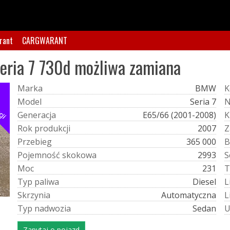
rant
CARGWARANT
ria 7 730d możliwa zamiana
M
a
r
k
a
BMW
K
cji
M
o
d
e
l
Seria 7
G
e
n
e
r
a
c
j
a
E65/66 (2001-2008)
K
R
o
k
p
r
o
d
u
k
c
j
i
2007
Z
P
r
z
e
b
i
e
g
365 000
B
P
o
j
e
m
n
o
ś
ć
s
k
o
k
o
w
a
2993
S
M
o
c
231
T
T
y
p
p
a
l
i
w
a
Diesel
L
S
k
r
z
y
n
i
a
Automatyczna
L
T
y
p
n
a
d
w
o
z
i
a
Sedan
Zapytaj o pojazd