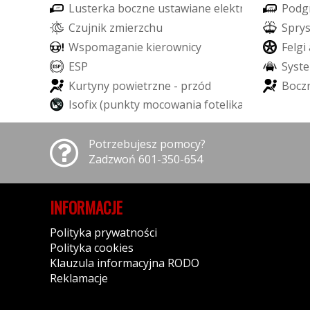
L
u
s
t
e
r
k
a
b
o
c
z
n
e
u
s
t
a
w
i
a
n
e
e
l
e
k
t
r
y
c
z
n
i
e
P
o
d
g
C
z
u
j
n
i
k
z
m
i
e
r
z
c
h
u
S
p
r
y
W
s
p
o
m
a
g
a
n
i
e
k
i
e
r
o
w
n
i
c
y
F
e
l
g
i
E
S
P
S
y
s
t
e
K
u
r
t
y
n
y
p
o
w
i
e
t
r
z
n
e
-
p
r
z
ó
d
B
o
c
z
I
s
o
f
i
x
(
p
u
n
k
t
y
m
o
c
o
w
a
n
i
a
f
o
t
e
l
i
k
a
d
z
i
e
c
i
ę
c
e
g
o
)
Potrzebujesz pomocy?
Zadzwoń 601-350-654
INFORMACJE
Polityka prywatności
Polityka cookies
Klauzula informacyjna RODO
Reklamacje