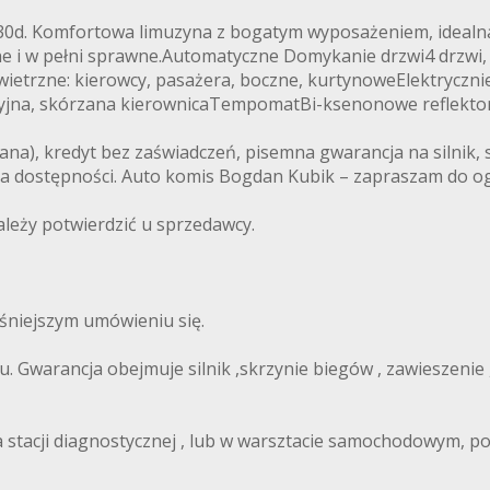
0d. Komfortowa limuzyna z bogatym wyposażeniem, idealna n
ne i w pełni sprawne.Automatyczne Domykanie drzwi4 drzwi,
owietrzne: kierowcy, pasażera, boczne, kurtynoweElektryczn
cyjna, skórzana kierownicaTempomatBi-ksenonowe reflektor
ana), kredyt bez zaświadczeń, pisemna gwarancja na silnik,
ia dostępności. Auto komis Bogdan Kubik – zapraszam do ogl
leży potwierdzić u sprzedawcy.
niejszym umówieniu się.
Gwarancja obejmuje silnik ,skrzynie biegów , zawieszenie , u
stacji diagnostycznej , lub w warsztacie samochodowym, po 