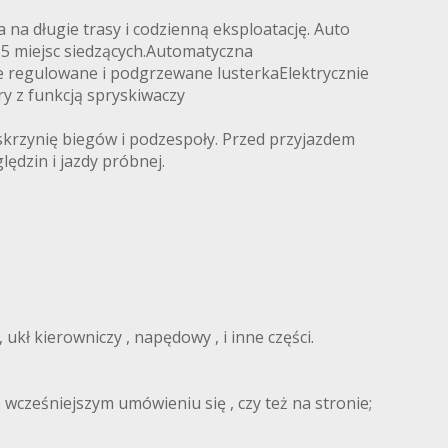
a długie trasy i codzienną eksploatację. Auto
 5 miejsc siedzących.Automatyczna
ie regulowane i podgrzewane lusterkaElektrycznie
y z funkcją spryskiwaczy
 skrzynię biegów i podzespoły. Przed przyjazdem
ędzin i jazdy próbnej.
kł kierowniczy , napędowy , i inne części.
wcześniejszym umówieniu się , czy też na stronie;