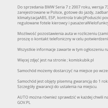
Do sprzedania BMW Seria 7 z 2007 roku, wersja 73
zarejestrowane w Polsce, gotowe do jazdy, zadba
klimatyzacjaABS, ESP, kontrola trakcjiPoduszki p
regulowane fotele kierowcy i pasażeraWielofunk
Możliwość pozostawienia auta w rozliczeniu (zami
proszę o kontakt telefoniczny w celu potwierdzen
Wszystkie informacje zawarte w tym ogłoszeniu na
Więcej zdjęć jest na stronie ; komiskubik.pl
Samochód możemy dostarczyć na miejsce po wcześ
Samochód jest objęty pisemną gwarancją do 1 roku. 
Szczegóły gwarancji do ustalenia na miejscu.
AUTO można również sprawdzić w każdej chwili na 
GOV.PL