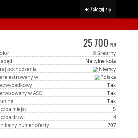
Zaloguj się
25 700
PLN
o
l
o
r
Srebrny
N
a
p
ę
d
Na tylne koła
r
a
j
p
o
c
h
o
d
z
e
n
i
a
Niemcy
a
r
e
j
e
s
t
r
o
w
a
n
y
w
Polska
e
z
w
y
p
a
d
k
o
w
y
Tak
e
r
w
i
s
o
w
a
n
y
w
A
S
O
Tak
u
n
i
n
g
Tak
i
c
z
b
a
m
i
e
j
s
c
5
i
c
z
b
a
d
r
z
w
i
4
U
n
i
k
a
l
n
y
n
u
m
e
r
o
f
e
r
t
y
707