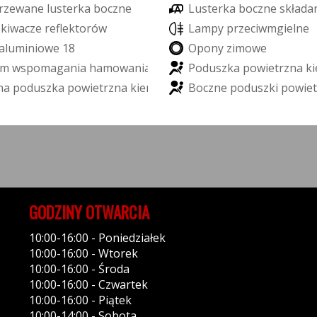
r
z
e
w
a
n
e
l
u
s
t
e
r
k
a
b
o
c
z
n
e
L
u
s
t
e
r
k
a
b
o
c
z
n
e
s
k
ł
a
d
a
s
k
i
w
a
c
z
e
r
e
f
e
k
t
o
r
ó
w
L
a
m
p
y
p
r
z
e
c
i
w
m
g
i
e
l
n
e
a
l
u
m
i
n
i
o
w
e
1
8
O
p
o
n
y
z
i
m
o
w
e
m
w
s
p
o
m
a
g
a
n
i
a
h
a
m
o
w
a
n
i
a
P
o
d
u
s
z
k
a
p
o
w
i
e
t
r
z
n
a
k
i
n
a
p
o
d
u
s
z
k
a
p
o
w
i
e
t
r
z
n
a
k
i
e
r
o
w
c
y
B
o
c
z
n
e
p
o
d
u
s
z
k
i
p
o
w
i
e
t
GODZINY OTWARCIA
10:00-16:00 - Poniedziałek
10:00-16:00 - Wtorek
10:00-16:00 - Środa
10:00-16:00 - Czwartek
10:00-16:00 - Piątek
10:00-14:00 - Sobota