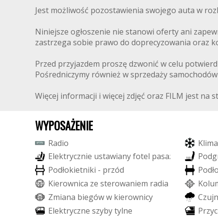
Jest możliwość pozostawienia swojego auta w roz
Niniejsze ogłoszenie nie stanowi oferty ani zapew
zastrzega sobie prawo do doprecyzowania oraz k
Przed przyjazdem proszę dzwonić w celu potwierdze
Pośredniczymy również w sprzedaży samochodów
Więcej informacji i więcej zdjęć oraz FILM jest na 
WYPOSAŻENIE
R
a
d
i
o
K
l
i
m
a
E
l
e
k
t
r
y
c
z
n
i
e
u
s
t
a
w
i
a
n
y
f
o
t
e
l
p
a
s
a
ż
e
r
a
P
o
d
g
P
o
d
ł
o
k
i
e
t
n
i
k
i
-
p
r
z
ó
d
P
o
d
ł
K
i
e
r
o
w
n
i
c
a
z
e
s
t
e
r
o
w
a
n
i
e
m
r
a
d
i
a
K
o
l
u
Z
m
i
a
n
a
b
i
e
g
ó
w
w
k
i
e
r
o
w
n
i
c
y
C
z
u
j
E
l
e
k
t
r
y
c
z
n
e
s
z
y
b
y
t
y
l
n
e
P
r
z
y
c