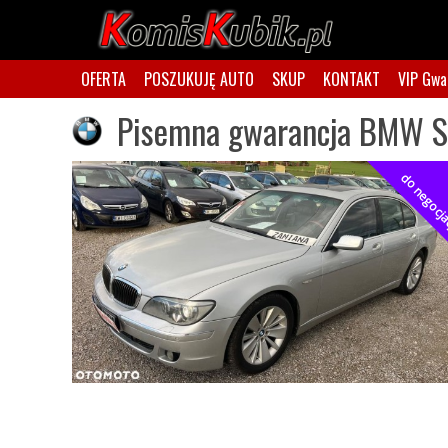
OFERTA
POSZUKUJĘ AUTO
SKUP
KONTAKT
VIP Gwa
Pisemna gwarancja BMW Se
do negocja