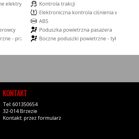
n
e
e
l
e
k
t
r
y
c
z
n
i
e
K
o
n
t
r
o
l
a
t
r
a
k
c
j
i
E
l
e
k
t
r
o
n
i
c
z
n
a
k
o
n
t
r
o
l
a
c
i
ś
n
i
e
n
i
a
w
o
p
o
n
a
c
A
B
S
e
r
o
w
c
y
P
o
d
u
s
z
k
a
p
o
w
i
e
t
r
z
n
a
p
a
s
a
ż
e
r
a
r
z
n
e
-
p
r
z
ó
d
B
o
c
z
n
e
p
o
d
u
s
z
k
i
p
o
w
i
e
t
r
z
n
e
-
t
y
ł
KONTAKT
Tel: 601350654
32-014 Brzezie
Kontakt: przez formularz