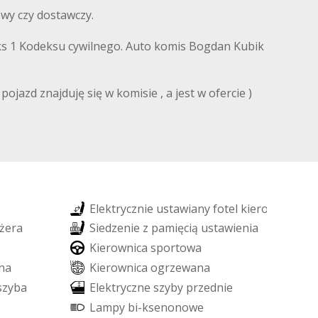
wy czy dostawczy.
ndeks 1 Kodeksu cywilnego. Auto komis Bogdan Kubik
azd znajduję się w komisie , a jest w ofercie )
E
l
e
k
t
r
y
c
z
n
i
e
u
s
t
a
w
i
a
n
y
f
o
t
e
l
k
i
e
r
o
w
c
y
ż
e
r
a
S
i
e
d
z
e
n
i
e
z
p
a
m
i
ę
c
i
ą
u
s
t
a
w
i
e
n
i
a
K
i
e
r
o
w
n
i
c
a
s
p
o
r
t
o
w
a
n
a
K
i
e
r
o
w
n
i
c
a
o
g
r
z
e
w
a
n
a
s
z
y
b
a
E
l
e
k
t
r
y
c
z
n
e
s
z
y
b
y
p
r
z
e
d
n
i
e
L
a
m
p
y
b
i
-
k
s
e
n
o
n
o
w
e