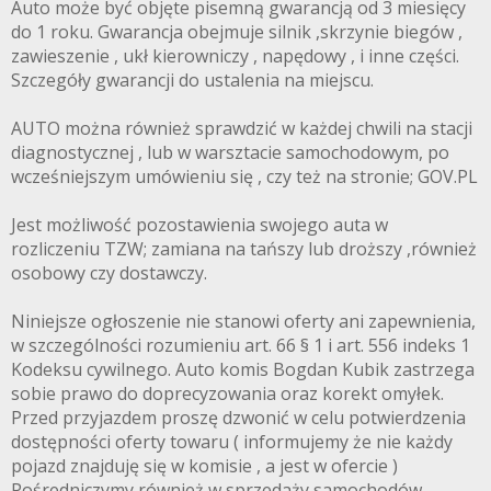
Auto może być objęte pisemną gwarancją od 3 miesięcy
do 1 roku. Gwarancja obejmuje silnik ,skrzynie biegów ,
zawieszenie , ukł kierowniczy , napędowy , i inne części.
Szczegóły gwarancji do ustalenia na miejscu.
AUTO można również sprawdzić w każdej chwili na stacji
diagnostycznej , lub w warsztacie samochodowym, po
wcześniejszym umówieniu się , czy też na stronie; GOV.PL
Jest możliwość pozostawienia swojego auta w
rozliczeniu TZW; zamiana na tańszy lub droższy ,również
osobowy czy dostawczy.
Niniejsze ogłoszenie nie stanowi oferty ani zapewnienia,
w szczególności rozumieniu art. 66 § 1 i art. 556 indeks 1
Kodeksu cywilnego. Auto komis Bogdan Kubik zastrzega
sobie prawo do doprecyzowania oraz korekt omyłek.
Przed przyjazdem proszę dzwonić w celu potwierdzenia
dostępności oferty towaru ( informujemy że nie każdy
pojazd znajduję się w komisie , a jest w ofercie )
Pośredniczymy również w sprzedaży samochodów