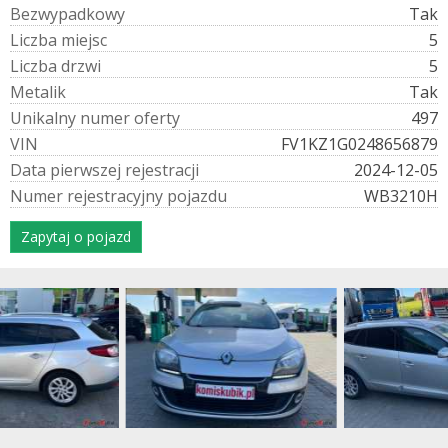
B
e
z
w
y
p
a
d
k
o
w
y
Tak
L
i
c
z
b
a
m
i
e
j
s
c
5
L
i
c
z
b
a
d
r
z
w
i
5
M
e
t
a
l
i
k
Tak
U
n
i
k
a
l
n
y
n
u
m
e
r
o
f
e
r
t
y
497
V
I
N
FV1KZ1G0248656879
D
a
t
a
p
i
e
r
w
s
z
e
j
r
e
j
e
s
t
r
a
c
j
i
2024-12-05
N
u
m
e
r
r
e
j
e
s
t
r
a
c
y
j
n
y
p
o
j
a
z
d
u
WB3210H
Zapytaj o pojazd