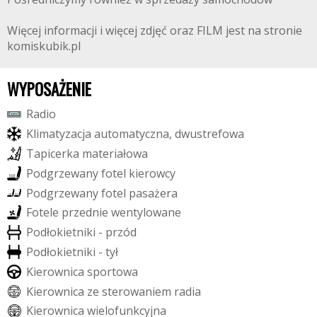
Więcej informacji i więcej zdjęć oraz FILM jest na stronie
komiskubik.pl
WYPOSAŻENIE
R
a
d
i
o
K
l
i
m
a
t
y
z
a
c
j
a
a
u
t
o
m
a
t
y
c
z
n
a
,
d
w
u
s
t
r
e
f
o
w
a
T
a
p
i
c
e
r
k
a
m
a
t
e
r
i
a
ł
o
w
a
P
o
d
g
r
z
e
w
a
n
y
f
o
t
e
l
k
i
e
r
o
w
c
y
P
o
d
g
r
z
e
w
a
n
y
f
o
t
e
l
p
a
s
a
ż
e
r
a
F
o
t
e
l
e
p
r
z
e
d
n
i
e
w
e
n
t
y
l
o
w
a
n
e
P
o
d
ł
o
k
i
e
t
n
i
k
i
-
p
r
z
ó
d
P
o
d
ł
o
k
i
e
t
n
i
k
i
-
t
y
ł
K
i
e
r
o
w
n
i
c
a
s
p
o
r
t
o
w
a
K
i
e
r
o
w
n
i
c
a
z
e
s
t
e
r
o
w
a
n
i
e
m
r
a
d
i
a
K
i
e
r
o
w
n
i
c
a
w
i
e
l
o
f
u
n
k
c
y
j
n
a