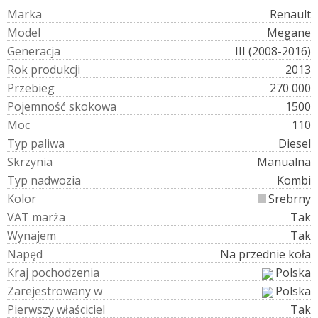
M
a
r
k
a
Renault
M
o
d
e
l
Megane
G
e
n
e
r
a
c
j
a
III (2008-2016)
R
o
k
p
r
o
d
u
k
c
j
i
2013
P
r
z
e
b
i
e
g
270 000
P
o
j
e
m
n
o
ś
ć
s
k
o
k
o
w
a
1500
M
o
c
110
T
y
p
p
a
l
i
w
a
Diesel
S
k
r
z
y
n
i
a
Manualna
T
y
p
n
a
d
w
o
z
i
a
Kombi
K
o
l
o
r
Srebrny
V
A
T
m
a
r
ż
a
Tak
W
y
n
a
j
e
m
Tak
N
a
p
ę
d
Na przednie koła
K
r
a
j
p
o
c
h
o
d
z
e
n
i
a
Polska
Z
a
r
e
j
e
s
t
r
o
w
a
n
y
w
Polska
P
i
e
r
w
s
z
y
w
ł
a
ś
c
i
c
i
e
l
Tak