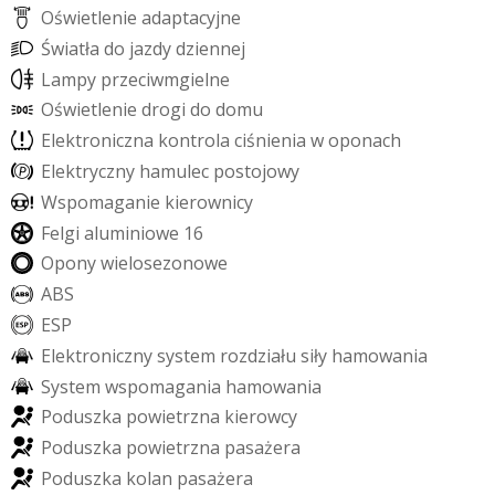
O
ś
w
i
e
t
l
e
n
i
e
a
d
a
p
t
a
c
y
j
n
e
Ś
w
i
a
t
ł
a
d
o
j
a
z
d
y
d
z
i
e
n
n
e
j
L
a
m
p
y
p
r
z
e
c
i
w
m
g
i
e
l
n
e
O
ś
w
i
e
t
l
e
n
i
e
d
r
o
g
i
d
o
d
o
m
u
E
l
e
k
t
r
o
n
i
c
z
n
a
k
o
n
t
r
o
l
a
c
i
ś
n
i
e
n
i
a
w
o
p
o
n
a
c
h
E
l
e
k
t
r
y
c
z
n
y
h
a
m
u
l
e
c
p
o
s
t
o
j
o
w
y
W
s
p
o
m
a
g
a
n
i
e
k
i
e
r
o
w
n
i
c
y
F
e
l
g
i
a
l
u
m
i
n
i
o
w
e
1
6
O
p
o
n
y
w
i
e
l
o
s
e
z
o
n
o
w
e
A
B
S
E
S
P
E
l
e
k
t
r
o
n
i
c
z
n
y
s
y
s
t
e
m
r
o
z
d
z
i
a
ł
u
s
i
ł
y
h
a
m
o
w
a
n
i
a
S
y
s
t
e
m
w
s
p
o
m
a
g
a
n
i
a
h
a
m
o
w
a
n
i
a
P
o
d
u
s
z
k
a
p
o
w
i
e
t
r
z
n
a
k
i
e
r
o
w
c
y
P
o
d
u
s
z
k
a
p
o
w
i
e
t
r
z
n
a
p
a
s
a
ż
e
r
a
P
o
d
u
s
z
k
a
k
o
l
a
n
p
a
s
a
ż
e
r
a