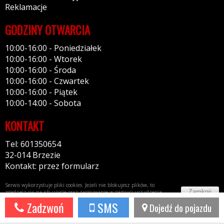
Reklamacje
GODZINY OTWARCIA
10:00-16:00 - Poniedziałek
10:00-16:00 - Wtorek
10:00-16:00 - Środa
10:00-16:00 - Czwartek
10:00-16:00 - Piątek
10:00-14:00 - Sobota
KONTAKT
Tel: 601350654
32-014 Brzezie
Kontakt: przez formularz
Serwis wykorzystuje pliki cookies. Jeżeli nie blokujesz plików, to
Zamknij
zgadzasz się na ich użycie oraz zapisywanie w pamięci urządzenia.
Więcej informacji w
polityce prywatności
Zadzwoń
SMS
Dojedź do pojazdu
Potrzebujesz taki portal?
Napisz do nas!
44fox.com