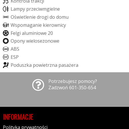
K
o
n
t
r
o
l
a
t
r
a
k
c
j
i
L
a
m
p
y
p
r
z
e
c
i
w
m
g
i
e
l
n
e
O
ś
w
i
e
t
l
e
n
i
e
d
r
o
g
i
d
o
d
o
m
u
W
s
p
o
m
a
g
a
n
i
e
k
i
e
r
o
w
n
i
c
y
F
e
l
g
i
a
l
u
m
i
n
i
o
w
e
2
0
O
p
o
n
y
w
i
e
l
o
s
e
z
o
n
o
w
e
A
B
S
E
S
P
P
o
d
u
s
z
k
a
p
o
w
i
e
t
r
z
n
a
p
a
s
a
ż
e
r
a
Potrzebujesz pomocy?
Zadzwoń 601-350-654
INFORMACJE
Polityka prywatności