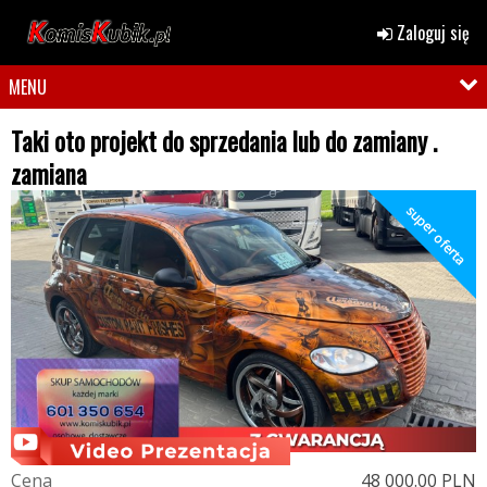
Zaloguj się
MENU
Taki oto projekt do sprzedania lub do zamiany .
zamiana
super oferta
C
e
n
a
48 000.00 PLN