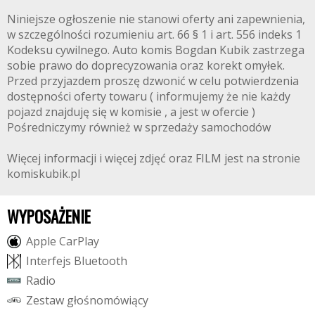
Niniejsze ogłoszenie nie stanowi oferty ani zapewnienia,
w szczególności rozumieniu art. 66 § 1 i art. 556 indeks 1
Kodeksu cywilnego. Auto komis Bogdan Kubik zastrzega
sobie prawo do doprecyzowania oraz korekt omyłek.
Przed przyjazdem proszę dzwonić w celu potwierdzenia
dostępności oferty towaru ( informujemy że nie każdy
pojazd znajduję się w komisie , a jest w ofercie )
Pośredniczymy również w sprzedaży samochodów
Więcej informacji i więcej zdjęć oraz FILM jest na stronie
komiskubik.pl
WYPOSAŻENIE
A
p
p
l
e
C
a
r
P
l
a
y
I
n
t
e
r
f
e
j
s
B
l
u
e
t
o
o
t
h
R
a
d
i
o
Z
e
s
t
a
w
g
ł
o
ś
n
o
m
ó
w
i
ą
c
y