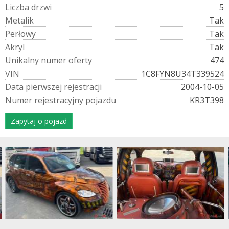
L
i
c
z
b
a
d
r
z
w
i
5
M
e
t
a
l
i
k
Tak
P
e
r
ł
o
w
y
Tak
A
k
r
y
l
Tak
U
n
i
k
a
l
n
y
n
u
m
e
r
o
f
e
r
t
y
474
V
I
N
1C8FYN8U34T339524
D
a
t
a
p
i
e
r
w
s
z
e
j
r
e
j
e
s
t
r
a
c
j
i
2004-10-05
N
u
m
e
r
r
e
j
e
s
t
r
a
c
y
j
n
y
p
o
j
a
z
d
u
KR3T398
Zapytaj o pojazd