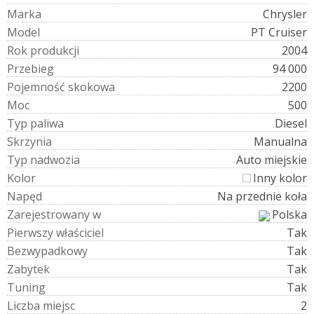
M
a
r
k
a
Chrysler
M
o
d
e
l
PT Cruiser
R
o
k
p
r
o
d
u
k
c
j
i
2004
P
r
z
e
b
i
e
g
94 000
P
o
j
e
m
n
o
ś
ć
s
k
o
k
o
w
a
2200
M
o
c
500
T
y
p
p
a
l
i
w
a
Diesel
S
k
r
z
y
n
i
a
Manualna
T
y
p
n
a
d
w
o
z
i
a
Auto miejskie
K
o
l
o
r
Inny kolor
N
a
p
ę
d
Na przednie koła
Z
a
r
e
j
e
s
t
r
o
w
a
n
y
w
Polska
P
i
e
r
w
s
z
y
w
ł
a
ś
c
i
c
i
e
l
Tak
B
e
z
w
y
p
a
d
k
o
w
y
Tak
Z
a
b
y
t
e
k
Tak
T
u
n
i
n
g
Tak
L
i
c
z
b
a
m
i
e
j
s
c
2