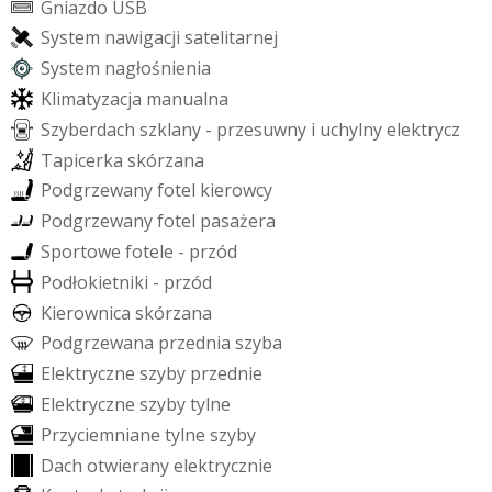
G
n
i
a
z
d
o
U
S
B
S
y
s
t
e
m
n
a
w
i
g
a
c
j
i
s
a
t
e
l
i
t
a
r
n
e
j
S
y
s
t
e
m
n
a
g
ł
o
ś
n
i
e
n
i
a
K
l
i
m
a
t
y
z
a
c
j
a
m
a
n
u
a
l
n
a
S
z
y
b
e
r
d
a
c
h
s
z
k
l
a
n
y
-
p
r
z
e
s
u
w
n
y
i
u
c
h
y
l
n
y
e
l
e
k
t
r
y
c
z
T
a
p
i
c
e
r
k
a
s
k
ó
r
z
a
n
a
P
o
d
g
r
z
e
w
a
n
y
f
o
t
e
l
k
i
e
r
o
w
c
y
P
o
d
g
r
z
e
w
a
n
y
f
o
t
e
l
p
a
s
a
ż
e
r
a
S
p
o
r
t
o
w
e
f
o
t
e
l
e
-
p
r
z
ó
d
P
o
d
ł
o
k
i
e
t
n
i
k
i
-
p
r
z
ó
d
K
i
e
r
o
w
n
i
c
a
s
k
ó
r
z
a
n
a
P
o
d
g
r
z
e
w
a
n
a
p
r
z
e
d
n
i
a
s
z
y
b
a
E
l
e
k
t
r
y
c
z
n
e
s
z
y
b
y
p
r
z
e
d
n
i
e
E
l
e
k
t
r
y
c
z
n
e
s
z
y
b
y
t
y
l
n
e
P
r
z
y
c
i
e
m
n
i
a
n
e
t
y
l
n
e
s
z
y
b
y
D
a
c
h
o
t
w
i
e
r
a
n
y
e
l
e
k
t
r
y
c
z
n
i
e