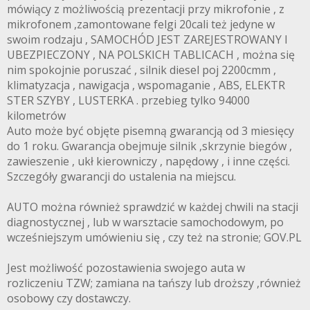
mówiący z możliwością prezentacji przy mikrofonie , z
mikrofonem ,zamontowane felgi 20cali też jedyne w
swoim rodzaju , SAMOCHÓD JEST ZAREJESTROWANY I
UBEZPIECZONY , NA POLSKICH TABLICACH , można się
nim spokojnie poruszać , silnik diesel poj 2200cmm ,
klimatyzacja , nawigacja , wspomaganie , ABS, ELEKTR
STER SZYBY , LUSTERKA . przebieg tylko 94000
kilometrów
Auto może być objęte pisemną gwarancją od 3 miesięcy
do 1 roku. Gwarancja obejmuje silnik ,skrzynie biegów ,
zawieszenie , ukł kierowniczy , napędowy , i inne części.
Szczegóły gwarancji do ustalenia na miejscu.
AUTO można również sprawdzić w każdej chwili na stacji
diagnostycznej , lub w warsztacie samochodowym, po
wcześniejszym umówieniu się , czy też na stronie; GOV.PL
Jest możliwość pozostawienia swojego auta w
rozliczeniu TZW; zamiana na tańszy lub droższy ,również
osobowy czy dostawczy.